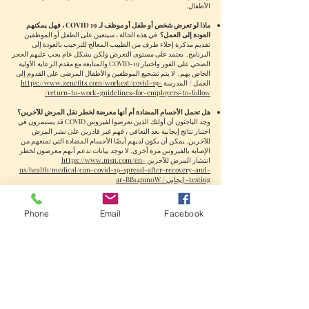
الأطفال.
ماذا لو تعرض شخص أو طفل أو موظف لـ COVID 19 ، فهل يمكنهم
العودة إلى العمل؟
في هذه الحالة ، سيتعين على الطفل أو الموظفين
تقديم مذكرة إخلاء طرف من الطبيب المعالج للترحيب بالعودة إلى
البرنامج.
يعتمد على مستوى التعرض ولكن بشكل عام يجب عليهم الحجر
الصحي على الفور واختبار COVID-19 والمتابعة مع مقدم الرعاية الأولية
الخاص بهم.
لا يتم تشجيع الموظفين والأطفال المرضى على القدوم إلى
العمل / المدرسة
https://www.zenefits.com/workest/covid-19-
return-to-work-guidelines-for-employers-to-follow/
هل تحمل الأجسام المضادة أم أنها معرضة لخطر نقل المرض للآخرين؟
وجد الباحثون أن أولئك الذين تعرضوا لفيروس COVID قد يستمرون في
اختبار نتائج إيجابية بعد التعافي ، فهم غير قادرين على نشر المرض
للآخرين. يمكن أن يكون لديهم أيضًا الأجسام المضادة التي تمنعهم من
الإصابة بالفيروس مرة أخرى. لا توجد بيانات تدعم أنهم معرضون لخطر
انتشار المرض للآخرين
https://www.msn.com/en-
us/health/medical/can-covid-19-spread-after-recovery-and-
testing- إيجابي / ar-BB14mn0W
عزل المرضى ونقلهم
تأكد من أن الموظفين والعائلات يعرفون أنهم (الموظفون) أو
Phone
Email
Facebook
أطفالهم (عائلاتهم) لا ينبغي أن يأتوا إلى المدرسة ، وأنه يجب
عليهم إخطار مسؤولي المدرسة (على سبيل المثال ، نقطة
اتصال COVID-19 المعينة) إذا كانوا (الموظفين) أو أصيب
الطفل (العائلات)
بأعراض
COVID-19 ، أو تم اختباره إيجابيًا لـ
COVID-19 ، أو
تعرض
له
لشخص لديه أعراض COVID-19 أو
حالة مؤكدة أو مشتبه بها.
افصل الموظفين
والأطفال
المصابين
بأعراض
COVID-19 على
الفور (مثل الحمى والسعال وضيق التنفس) في المدرسة. يجب
على الأفراد المرضى العودة إلى المنزل أو إلى مرفق للرعاية