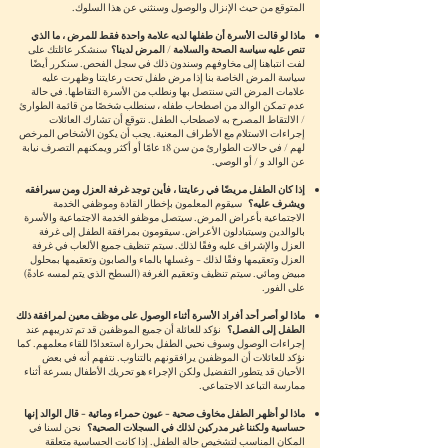
المتوقع من حيث الإنزال والوصول وسنثني عن هذا السلوك.
ماذا لو قالت الأسرة أن طفلها لديه علامة واحدة فقط للمرض ، ما الذي
تنص عليه سياسة الصحة والسلامة / المرض لدينا؟
سنشكر عائلتك على
لفت انتباهنا إلى مخاوفهم وسندون ذلك في سجل الفحص. سنكرر أيضًا
سياسة المرض الخاصة بنا إذا مرض طفل تحت رعايتنا وظهرت عليه
علامات المرض التي سنتصل بها ونطلب من الأسرة التقاطها. في حالة
عدم تمكن الوالد من اصطحاب طفله ، سنطلب شخصًا من قائمة الطوارئ
/ الالتقاط المصرح به لاصطحاب الطفل. نتوقع أن تشارك العائلات
إجراءات الاستلام مع الأطراف المعنية. يجب أن يكون الأشخاص المرخص
لهم / في حالات الطوارئ من سن 18 عامًا أو أكثر ويمكنهم التصرف نيابة
عن الوالد و / أو الوصي.
إذا كان الطفل مريضًا في رعايتنا ، فأين توجد غرفة العزل ومن سيرافقه
ويشرف عليه؟
سيقوم المعلمون بإخطار القادة وموظفي الخدمة
الاجتماعية بأعراض المرض. سيتصل موظفو الخدمة الاجتماعية والأسرة
بالوالدين وسيتبادلون الأعراض. سيقومون بمرافقة الطفل إلى غرفة
العزل والإشراف عليه وفقًا لذلك. سيتم تنظيف جميع الألعاب في غرفة
العزل وتعقيمها وفقًا لذلك - وغسلها بالماء والصابون وتعقيمها بمحلول
مبيض ومائي. سيتم تنظيف وتعقيم الغرفة (السطح الذي يتم لمسه عادةً)
على الفور.
ماذا لو أصر أحد أفراد الأسرة أثناء الوصول على موظف معين لمرافقة ذلك
الطفل إلى الفصل؟
نؤكد للعائلة أن جميع الموظفين قد تم تدريبهم عند
إجراءات الوصول وسوف نحيي الطفل بحرارة استعدادًا للقاء معلمهم. كما
نؤكد للعائلات أن الموظفين يرافقونهم بالتناوب. نتفهم أنه في بعض
الأحيان قد يتطور التفضيل ولكن الإجراء هو تحريك الأطفال بسرعة أثناء
ممارسة التباعد الاجتماعي.
ماذا لو أظهر الطفل مخاوف صحية - عيون حمراء ومائية - قال الوالد إنها
حساسية ولكننا غير مدركين لذلك في السجلات الصحية؟
نحن لسنا في
المكان المناسب لتشخيص حالة الطفل. إذا كانت الحساسية متعلقة