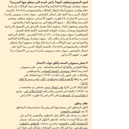
لتنبيه المجتمع وتنظيف البيئة؟ ما هي المدة التي ستغلق فيها المدرسة؟
سوف نتشارك مع وكالاتنا الحاكمة والائتمانية في تنبيه الوكالات بأن لدينا
حالة مؤكدة. سنقوم أيضًا بإخطار العائلات والمجتمع في Escuela. بالنسبة
لأولئك الذين ربما كانوا على اتصال بالشخص ، سوف نتحدث ونوصي بإجراء
مزيد من الاختبارات إذا ظهرت عليهم الأعراض. سنقوم بتنظيف وتعقيم
المدرسة وفقًا لذلك - جميع الأسطح التي تم لمسها بالماء والصابون
والمبيض ومحلول الماء. سنقوم أيضًا بغسل الفراش في الفصول الدراسية
المكشوفة ومعدات معدات الوقاية الشخصية (أقنعة قابلة للغسل
للموظفين). سوف نتبع إرشادات CDC و DoH للتعرض - إغلاق البرنامج
لمدة 24 ساعة ما لم يذكر خلاف ذلك.
سوف نتشارك مع وكالاتنا الحاكمة
والائتمانية في تنبيه الوكالات بأن لدينا حالة مؤكدة. سنقوم أيضًا بإخطار
العائلات والمجتمع في Escuela. بالنسبة لأولئك الذين ربما كانوا على
اتصال بالشخص ، سوف نتحدث ونوصي بإجراء مزيد من الاختبارات إذا
ظهرت عليهم الأعراض.
لا تخطر مسؤولي الصحة وأغلق جهات الاتصال
وفقًا للقوانين واللوائح المحلية والمحلية ، يجب على مسؤولي
المدرسة إخطار
مسؤولي الصحة المحليين
والموظفين
والعائلات على الفور بأي حالة COVID-19 مع الحفاظ على
السرية وفقًا
للأيقونة الخارجية لقانون الأمريكيين ذوي الإعاقة
.
(ADA)
أبلغ أولئك الذين كانوا
على اتصال وثيق
بشخص تم تشخيصه بـ
COVID-19 بالبقاء في المنزل والمراقبة
الذاتية للأعراض
، واتبع
إرشادات مركز السيطرة
على الأمراض إذا ظهرت الأعراض.
نظف وطهر
أغلق المناطق التي يستخدمها المريض ولا تستخدم هذه المناطق
إلا بعد
التنظيف والتعقيم
انتظر 24 ساعة على الأقل قبل التنظيف والتعقيم. إذا لم يكن
ذلك ممكنًا لمدة 24 ساعة ، فانتظر لأطول فترة ممكنة. ضمان
الاستخدام الآمن والصحيح
وتخزين منتجات
التنظيف والتطهير
رمز خارجي
، بما في ذلك تخزين المنتجات بشكل آمن بعيدًا عن