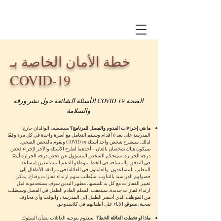
خطة الأمان الخاصة بـ
COVID-19
الأسئلة الشائعة حول نشر ورقة COVID 19 الصحة
والسلامة
ما هي إجراءات القدوم والفصل للبرنامج؟
سيصطف الوالدان خارج
المدرسة على بعد 6 أقدام وسيتم التعامل مع أسرة واحدة في كل مرة وفقًا
لذلك. سيطرح شخص واحد أسئلة COVID 19 ويقوم بالفحص الصحي.
سيكون هناك شخصان بالغان - أحدهما لطرح الأسئلة والآخر لإجراء فحص
درجة الحرارة. سيتحكم الشخص المسؤول عن فحص درجة الحرارة أيضًا
في التدفق والمسافة في الخط. موظفو الدعم المساعدين (مساعد
المعلم ، المساعدون
والعاملون في العائلة) في مرافقة الأطفال إلى
فصولهم الدراسية بالتناوب. سيُطلب منهم ارتداء قفازات وقناع. يمكن
تغيير القفازات مع كل يد تلمسها. مطهر اليدين سوف يستخدمونه قبل
ارتداء قفازات جديدة. سيتعقب المعلم القادم الطفل في الفصل وسيطلب
من الموظف الذي أحضر الطفل إلى المدرسة ، والوقت وأي مخاوف
صحية. سيوقع الآباء على أطفالهم في كلاسدوجو.
ماذا لو تخطت العائلة الخط؟
سنقوم بتوجيه العائلات بشأن السلوك