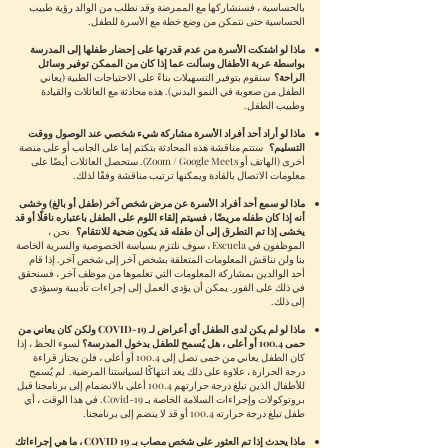
بالحساسية ، فسنشاركها مع الممرضة وقد نطلب من الوالد رؤية طبيب
الحساسية حتى نتمكن من وضع خطة مع الأسرة للطفل.
ماذا لو اشتكت الأسرة من عدم قدرتها على إحضار طفلها إلى المدرسة
بواسطة عربة الأطفال وسألت عما إذا كان من الممكن توفير وسائل
الراحة؟
سنقوم بتوفير التسهيلات بناءً على الاحتياجات الطبية (يعاني
الطفل من صعوبة في النمو البدني). هذه محادثة مع العائلات والقيادة
وطبيب الطفل.
ماذا لو أراد أحد أفراد الأسرة مشاركة شيء شخصي عند الوصول ووقت
التسليم؟
ستتم مناقشة هذه المحادثة بتكتم إما على الجانب أو على منصة
أخرى (الهاتف أو Zoom / Google Meets). ستحصل العائلات أيضًا على
معلومات الاتصال بالقادة ويمكنها ترتيب مناقشة وفقًا لذلك.
ماذا لو سمع أحد أفراد الأسرة عن مرض شخص آخر (طفل أو بالغ) وخشى
أنه إذا كان طفله مريضًا ، فسيتم إلقاء اللوم على الطفل باعتباره ناقلًا أو قد
يخشى إذا تم التطرق إلى أن طفله قد يكون ضحية للانتقام؟
نحن ،
الموظفون في Escuela ، سوف نلتزم بسياسة الخصوصية والسرية الخاصة
بنا ولن نناقش المعلومات المتعلقة بشخص آخر إلى شخص آخر. إذا قام
أحد الوالدين بمشاركة المعلومات التي تعلموها من موظف آخر ، فسنحقق
في ذلك على الفور. يمكن أن يؤدي العمل إلى إجراءات تأديبية وسيؤدي
إلى ذلك.
ماذا لو لم يكن لدى الطفل أي أعراض لـ COVID-19 ولكن كان يعاني من
حمى 100.4 أو أعلى ، هل يُسمح للطفل بدخول المدرسة؟
لسوء الحظ ، إذا
كان الطفل يعاني من حمى تصل إلى 100.4 أو أعلى ، فلن يجتاز قراءة
درجة الحرارة ، علاوة على ذلك يعد انتهاكًا لسياستنا المرضية.
لم يُسمح
للأطفال الذين تبلغ درجة حرارتهم 100.4 أعلى بالانضمام إلى برنامجنا قبل
بروتوكولات وإجراءات السلامة الخاصة بـ Covid-19. في هذا الوقت ، أي
طفل تبلغ درجة حرارته 100.4 أو قد لا ينضم إلى برنامجنا.
ماذا يحدث إذا تم العثور على شخص مصاب بـ COVID 19 ، ما هي إجراءاتك