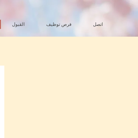
اتصل
فرص توظيف
القبول